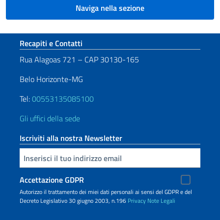
Naviga nella sezione
Sezione footer
Recapiti e Contatti
Rua Alagoas 721 – CAP 30130-165
Belo Horizonte-MG
Tel:
00553135085100
Gli uffici della sede
Iscriviti alla nostra Newsletter
Inserisci la tua email
Accettazione GDPR
Autorizzo il trattamento dei miei dati personali ai sensi del GDPR e del
Decreto Legislativo 30 giugno 2003, n.196
Privacy
Note Legali