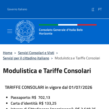
Salta al contenuto
IT
PT
Governo Italiano
Intestazione sito, social e menù
Consolato Generale d'Italia Belo
Horizonte
Sito Ufficiale del Consolato Generale d'Ital
Home
>
Servizi Consolari e Visti
>
Servizi per il cittadino italiano
>
Modulistica e Tariffe Consolari
Modulistica e Tariffe Consolari
TARIFFE CONSOLARI in vigore dal 01/07/2026
Passaporto: R$ 702,13
Carta d’identità: R$ 133,25