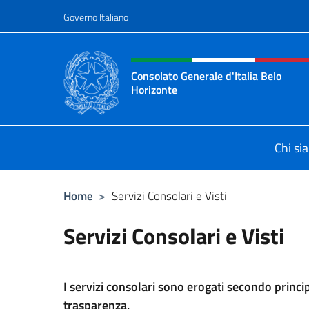
Salta al contenuto
Governo Italiano
Intestazione sito, social 
Consolato Generale d'Italia Belo
Horizonte
Sito Ufficiale del Consolato General
Chi si
Home
>
Servizi Consolari e Visti
Servizi Consolari e Visti
I servizi consolari sono erogati secondo principi
trasparenza.