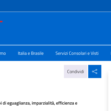
e menù
e d'Italia Belo Horizonte
amo
Italia e Brasile
Servizi Consolari e Visti
Condi
Condividi
 di eguaglianza, imparzialità, efficienza e