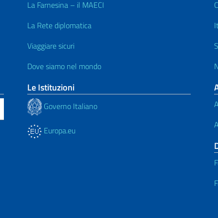
La Farnesina – il MAECI
C
La Rete diplomatica
I
Viaggiare sicuri
S
Dove siamo nel mondo
N
Le Istituzioni
A
Governo Italiano
A
Europa.eu
F
F