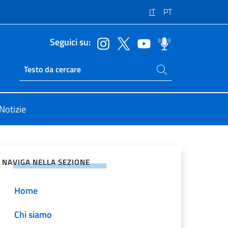
IT
PT
Seguici su:
Cerca nel sito
Ricerca sito live
Notizie
vidi sui Social Network
NAVIGA NELLA SEZIONE
Home
Chi siamo