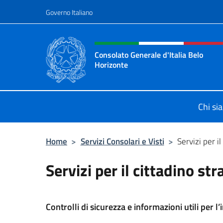
Salta al contenuto
Governo Italiano
Intestazione sito, social 
Consolato Generale d'Italia Belo
Horizonte
Sito Ufficiale del Consolato General
Chi si
Home
>
Servizi Consolari e Visti
>
Servizi per il
Servizi per il cittadino str
Controlli di sicurezza e informazioni utili per l