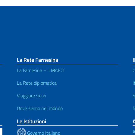
La Rete Farnesina
I
La Farnesina – il MAECI
C
La Rete diplomatica
I
Viaggiare sicuri
S
Dove siamo nel mondo
N
Le Istituzioni
A
Governo Italiano