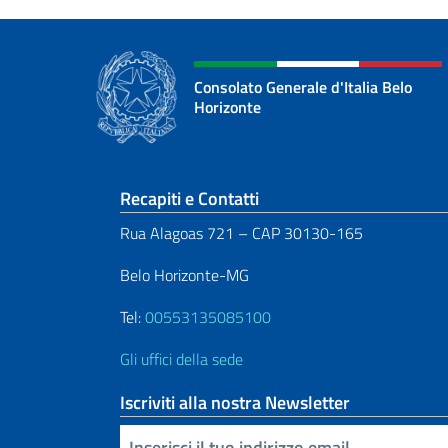
Consolato Generale d'Italia Belo
Horizonte
Sezione footer
Recapiti e Contatti
Rua Alagoas 721 – CAP 30130-165
Belo Horizonte-MG
Tel:
00553135085100
Gli uffici della sede
Iscriviti alla nostra Newsletter
Inserisci la tua email