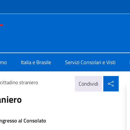
e menù
e d'Italia Belo Horizonte
amo
Italia e Brasile
Servizi Consolari e Visti
Condi
 cittadino straniero
Condividi
aniero
’ingresso al Consolato