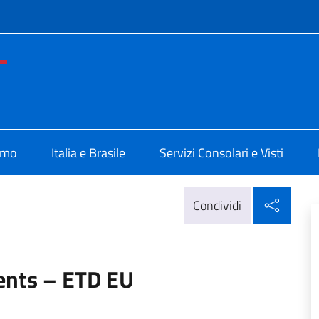
e menù
e d'Italia Belo Horizonte
amo
Italia e Brasile
Servizi Consolari e Visti
Condi
Condividi
ents – ETD EU