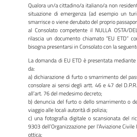
Qualora un/a cittadino/a italiano/a non resident
situazione di emergenza (ad esempio un turi
smarrisce o viene derubato del proprio passaport
al Consolato competente il NULLA OSTA/DELEG
rilascia un documento chiamato “EU ETD” con va
bisogna presentarsi in Consolato con la seguen
La domanda di EU ETD è presentata mediante 
da:
a) dichiarazione di furto o smarrimento del pass
consolare ai sensi degli artt. 46 e 47 del D.P.
all’art. 76 del medesimo decreto;
b) denuncia del furto o dello smarrimento o de
viaggio alle locali autorità di polizia;
c) una fotografia digitale o scansionata del r
9303 dell’Organizzazione per l’Aviazione Civile 
ottica;