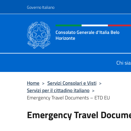
Salta al contenuto
Governo Italiano
Intestazione sito, social 
Consolato Generale d'Italia Belo
Horizonte
Sito Ufficiale del Consolato General
Chi si
Home
>
Servizi Consolari e Visti
>
Servizi per il cittadino italiano
>
Emergency Travel Documents – ETD EU
Emergency Travel Docum