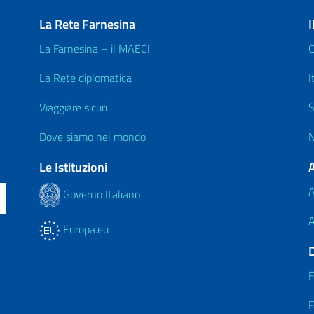
La Rete Farnesina
I
La Farnesina – il MAECI
C
La Rete diplomatica
I
Viaggiare sicuri
S
Dove siamo nel mondo
N
Le Istituzioni
A
Governo Italiano
A
Europa.eu
F
F