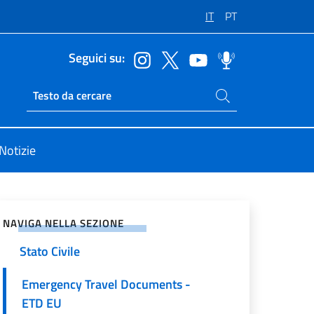
IT
PT
Seguici su:
Cerca nel sito
Ricerca sito live
Notizie
vidi sui Social Network
Passaporti
NAVIGA NELLA SEZIONE
Stato Civile
Emergency Travel Documents -
ETD EU