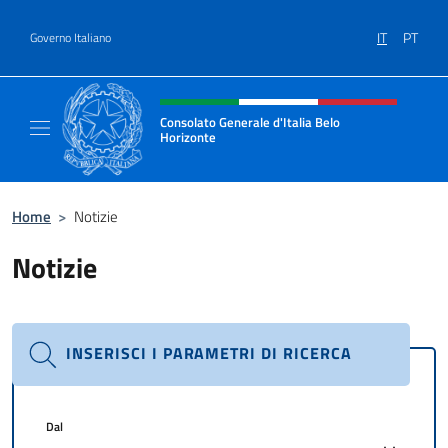
Salta al contenuto
IT
PT
Governo Italiano
Intestazione sito, social e menù
Consolato Generale d'Italia Belo
Horizonte
Sito Ufficiale del Consolato Generale d'Ital
Home
>
Notizie
Notizie
INSERISCI I PARAMETRI DI RICERCA
Dal