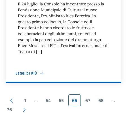
Il 24 luglio, la Console ha incontrato presso la
Fondazione Municipale di Cultura il nuovo
Presidente, l’ex Ministro Juca Ferreira. In
questo primo colloquio, la Console ed il
Presidente hanno ricordato le fruttuose
collaborazioni degli ultimi anni, tra cui ad
esempio la partecipazione del drammaturgo
Enzo Moscato al FIT – Festival Internazionale di
Teatro di […]
LEGGI DI PIÙ
Paginazione
Pagina precedente
1
…
64
65
66
67
68
…
Pagina successiva
76