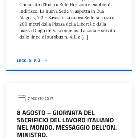
Consolato d’Italia a Belo Horizonte cambierà
indirizzo. La nuova Sede vi aspetta in Rua
Alagoas, 721 – Savassi. La nuova Sede si trova a
200 metri dalla Piazza della Libertà e dalla
piazza Diogo de Vasconcelos. La zona è servita
dalle linee di autobus n. 4111 e […]
LEGGI DI PIÙ
7 AGOSTO 2017
8 AGOSTO – GIORNATA DEL
SACRIFICIO DEL LAVORO ITALIANO
NEL MONDO. MESSAGGIO DELL’ON.
MINISTRO.