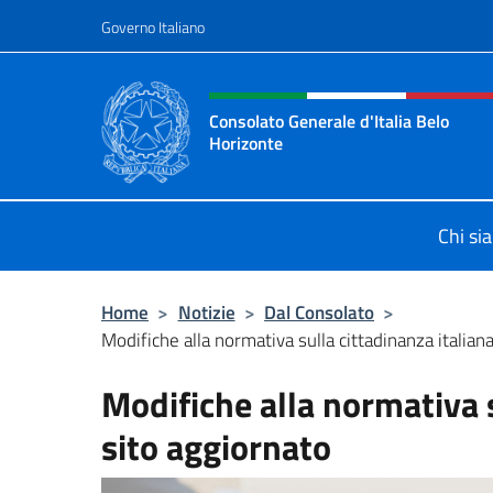
Salta al contenuto
Governo Italiano
Intestazione sito, social 
Consolato Generale d'Italia Belo
Horizonte
Sito Ufficiale del Consolato General
Chi si
Home
>
Notizie
>
Dal Consolato
>
Modifiche alla normativa sulla cittadinanza italian
Modifiche alla normativa s
sito aggiornato