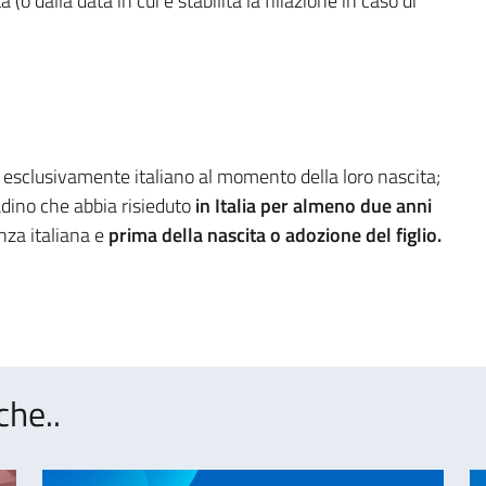
o dalla data in cui è stabilita la filiazione in caso di
esclusivamente italiano al momento della loro nascita;
adino che abbia risieduto
in Italia per almeno due anni
nza italiana e
prima della nascita o adozione del figlio.
che..