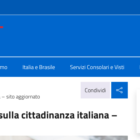
e menù
e d'Italia Belo Horizonte
amo
Italia e Brasile
Servizi Consolari e Visti
Condi
Condividi
a – sito aggiornato
ulla cittadinanza italiana –