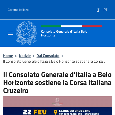
Salta al contenuto
IT
PT
Governo Italiano
Intestazione sito, social e menù
Consolato Generale d'Italia Belo
Horizonte
Sito Ufficiale del Consolato Generale d'Ital
Home
>
Notizie
>
Dal Consolato
>
Il Consolato Generale d’Italia a Belo Horizonte sostiene la Corsa...
Il Consolato Generale d’Italia a Belo
Horizonte sostiene la Corsa Italiana
Cruzeiro