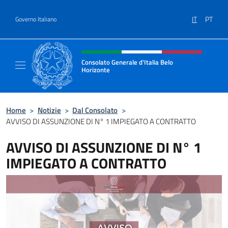
Salta al contenuto
IT
PT
Governo Italiano
Intestazione sito, social e menù
Consolato Generale d'Italia Belo
Horizonte
Sito Ufficiale del Consolato Generale d'Ital
Home
>
Notizie
>
Dal Consolato
>
AVVISO DI ASSUNZIONE DI N° 1 IMPIEGATO A CONTRATTO
AVVISO DI ASSUNZIONE DI N° 1
IMPIEGATO A CONTRATTO