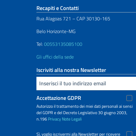
Sezione footer
Recapiti e Contatti
Rua Alagoas 721 – CAP 30130-165
Belo Horizonte-MG
Tel:
00553135085100
Gli uffici della sede
Iscriviti alla nostra Newsletter
Inserisci la tua email
Accettazione GDPR
Autorizzo il trattamento dei miei dati personali ai sensi
del GDPR e del Decreto Legislativo 30 giugno 2003,
n.196
Privacy
Note Legali
Sì, voglio iscrivermi alla Newsletter per ricevere