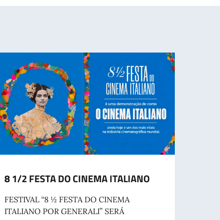
8 1/2 FESTA DO CINEMA ITALIANO
Celeb
Repub
FESTIVAL “8 ½ FESTA DO CINEMA
ITALIANO POR GENERALI” SERÁ
La Fes