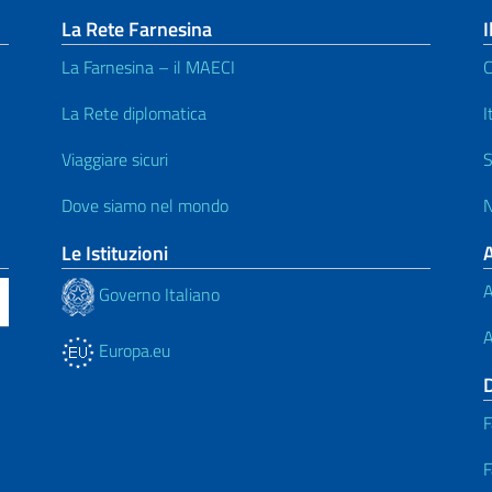
La Rete Farnesina
I
La Farnesina – il MAECI
C
La Rete diplomatica
I
Viaggiare sicuri
S
Dove siamo nel mondo
N
Le Istituzioni
A
Governo Italiano
A
Europa.eu
F
F