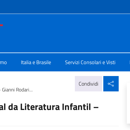
e menù
e d'Italia Belo Horizonte
amo
Italia e Brasile
Servizi Consolari e Visti
Condi
Condividi
 Gianni Rodari...
 da Literatura Infantil –