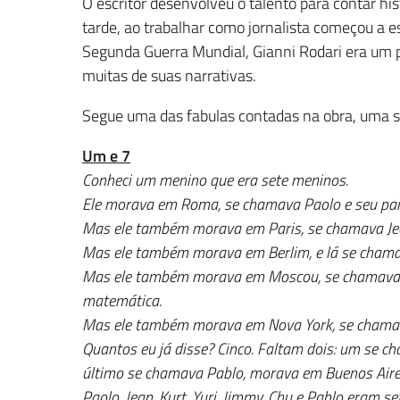
O escritor desenvolveu o talento para contar his
tarde, ao trabalhar como jornalista começou a es
Segunda Guerra Mundial, Gianni Rodari era um p
muitas de suas narrativas.
Segue uma das fabulas contadas na obra, uma 
Um e 7
Conheci um menino que era sete meninos.
Ele morava em Roma, se chamava Paolo e seu pai
Mas ele também morava em Paris, se chamava Jea
Mas ele também morava em Berlim, e lá se chamava
Mas ele também morava em Moscou, se chamava Yur
matemática.
Mas ele também morava em Nova York, se chamava
Quantos eu já disse? Cinco. Faltam dois: um se c
último se chamava Pablo, morava em Buenos Aires 
Paolo, Jean, Kurt, Yuri, Jimmy, Chu e Pablo eram