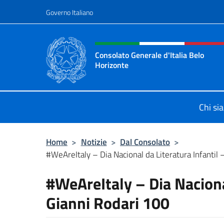
Salta al contenuto
Governo Italiano
Intestazione sito, social 
Consolato Generale d'Italia Belo
Horizonte
Sito Ufficiale del Consolato General
Chi si
Home
>
Notizie
>
Dal Consolato
>
#WeAreItaly – Dia Nacional da Literatura Infantil –
#WeAreItaly – Dia Nacional
Gianni Rodari 100