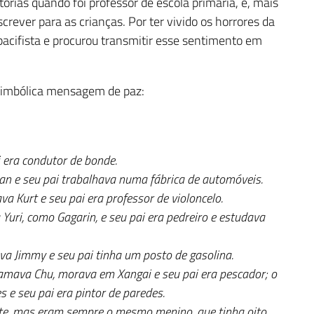
tórias quando foi professor de escola primária, e, mais
crever para as crianças. Por ter vivido os horrores da
acifista e procurou transmitir esse sentimento em
simbólica mensagem de paz:
 era condutor de bonde.
n e seu pai trabalhava numa fábrica de automóveis.
 Kurt e seu pai era professor de violoncelo.
i, como Gagarin, e seu pai era pedreiro e estudava
 Jimmy e seu pai tinha um posto de gasolina.
hamava Chu, morava em Xangai e seu pai era pescador; o
e seu pai era pintor de paredes.
 sete, mas eram sempre o mesmo menino, que tinha oito