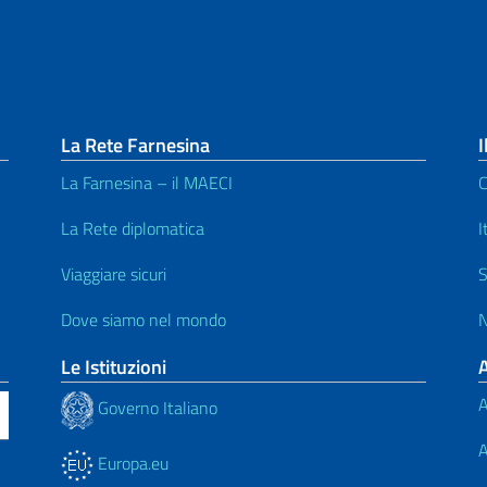
La Rete Farnesina
I
La Farnesina – il MAECI
C
La Rete diplomatica
I
Viaggiare sicuri
S
Dove siamo nel mondo
N
Le Istituzioni
A
Governo Italiano
A
Europa.eu