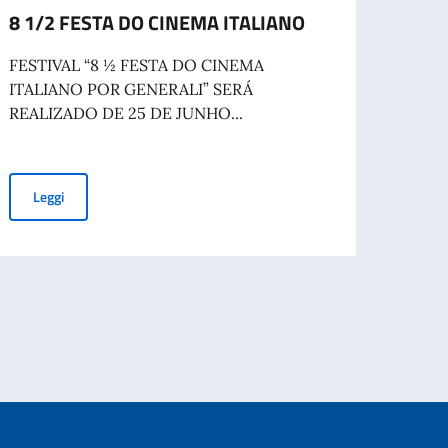
8 1/2 FESTA DO CINEMA ITALIANO
Celeb
Repub
FESTIVAL “8 ½ FESTA DO CINEMA
ITALIANO POR GENERALI” SERÁ
La Fes
REALIZADO DE 25 DE JUNHO...
a Bel
cooper
8 1/2 FESTA DO CINEMA ITALIANO
Leggi
Leg