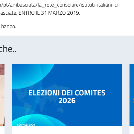
ia/pt/ambasciata/la_rete_consolare/istituti-italiani-di-
Ambasciate, ENTRO IL 31 MARZO 2019.
l bando.
che..