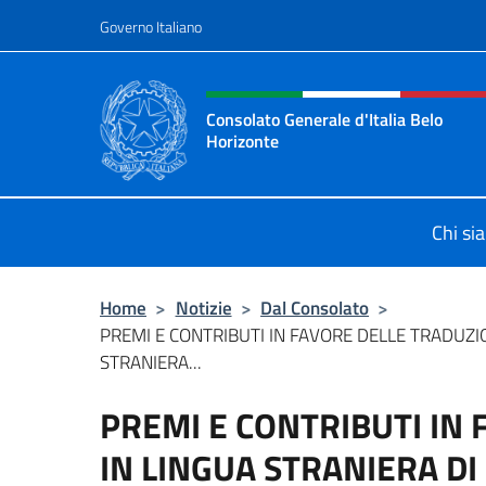
Salta al contenuto
Governo Italiano
Intestazione sito, social 
Consolato Generale d'Italia Belo
Horizonte
Sito Ufficiale del Consolato General
Chi si
Home
>
Notizie
>
Dal Consolato
>
PREMI E CONTRIBUTI IN FAVORE DELLE TRADUZIO
STRANIERA...
PREMI E CONTRIBUTI IN
IN LINGUA STRANIERA DI