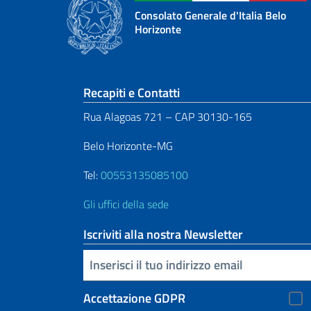
Consolato Generale d'Italia Belo
Horizonte
Sezione footer
Recapiti e Contatti
Rua Alagoas 721 – CAP 30130-165
Belo Horizonte-MG
Tel:
00553135085100
Gli uffici della sede
Iscriviti alla nostra Newsletter
Inserisci la tua email
Accettazione GDPR