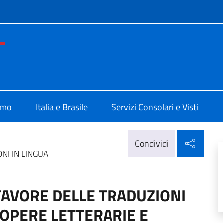
e menù
e d'Italia Belo Horizonte
amo
Italia e Brasile
Servizi Consolari e Visti
Condi
Condividi
NI IN LINGUA
 FAVORE DELLE TRADUZIONI
 OPERE LETTERARIE E