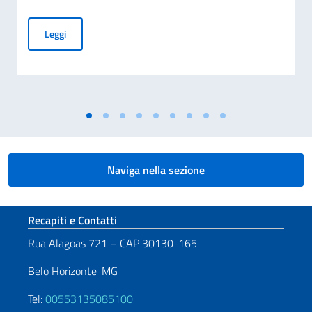
Il saluto di Pietro Tombaccini, nuovo Console Generale
Leggi
Naviga nella sezione
Sezione footer
Recapiti e Contatti
Rua Alagoas 721 – CAP 30130-165
Belo Horizonte-MG
Tel:
00553135085100