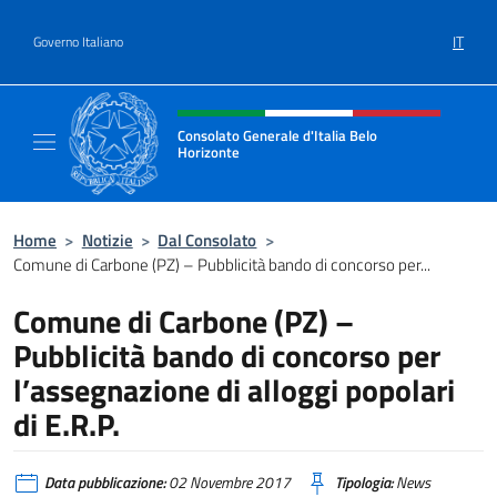
Salta al contenuto
IT
Governo Italiano
Intestazione sito, social e menù
Consolato Generale d'Italia Belo
Horizonte
Sito Ufficiale del Consolato Generale d'Ital
Home
>
Notizie
>
Dal Consolato
>
Comune di Carbone (PZ) – Pubblicità bando di concorso per...
Comune di Carbone (PZ) –
Pubblicità bando di concorso per
l’assegnazione di alloggi popolari
di E.R.P.
Data pubblicazione:
02 Novembre 2017
Tipologia:
News