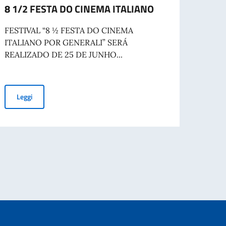
8 1/2 FESTA DO CINEMA ITALIANO
Celeb
Repub
FESTIVAL “8 ½ FESTA DO CINEMA
ITALIANO POR GENERALI” SERÁ
La Fes
REALIZADO DE 25 DE JUNHO...
a Bel
cooper
8 1/2 FESTA DO CINEMA ITALIANO
Leggi
Leg