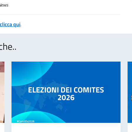
ews
clicca qui
.
che..