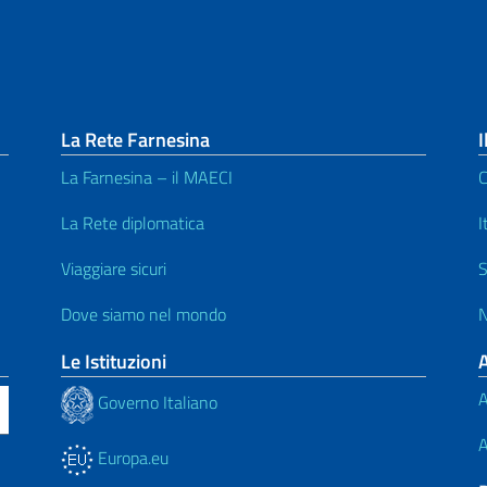
La Rete Farnesina
I
La Farnesina – il MAECI
C
La Rete diplomatica
I
Viaggiare sicuri
S
Dove siamo nel mondo
N
Le Istituzioni
A
Governo Italiano
A
Europa.eu