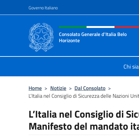
Salta al contenuto
Governo Italiano
Intestazione sito, social 
Consolato Generale d'Italia Belo
Horizonte
Sito Ufficiale del Consolato General
Chi si
Home
>
Notizie
>
Dal Consolato
>
L’Italia nel Consiglio di Sicurezza delle Nazioni Uni
L’Italia nel Consiglio di S
Manifesto del mandato ita