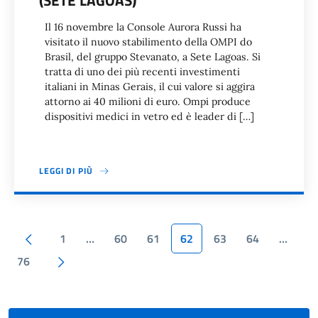
(SETE LAGOAS)
Il 16 novembre la Console Aurora Russi ha
visitato il nuovo stabilimento della OMPI do
Brasil, del gruppo Stevanato, a Sete Lagoas. Si
tratta di uno dei più recenti investimenti
italiani in Minas Gerais, il cui valore si aggira
attorno ai 40 milioni di euro. Ompi produce
dispositivi medici in vetro ed è leader di […]
LEGGI DI PIÙ
Paginazione
Pagina precedente
1
…
60
61
62
63
64
…
Pagina successiva
76