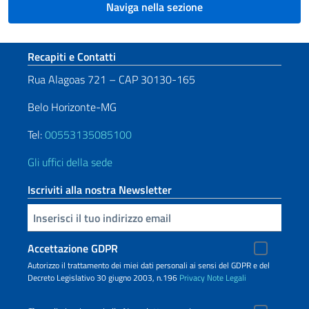
Naviga nella sezione
Sezione footer
Recapiti e Contatti
Rua Alagoas 721 – CAP 30130-165
Belo Horizonte-MG
Tel:
00553135085100
Gli uffici della sede
Iscriviti alla nostra Newsletter
Inserisci la tua email
Accettazione GDPR
Autorizzo il trattamento dei miei dati personali ai sensi del GDPR e del
Decreto Legislativo 30 giugno 2003, n.196
Privacy
Note Legali