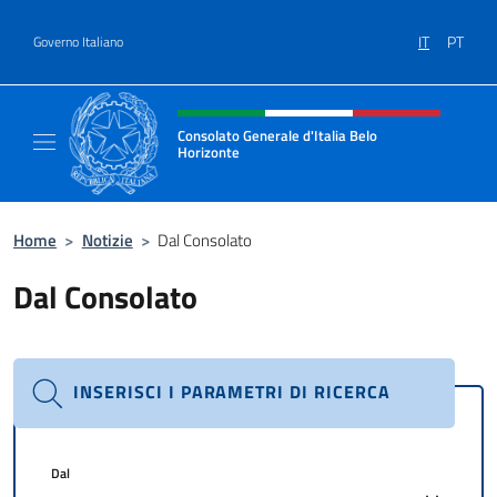
Salta al contenuto
IT
PT
Governo Italiano
Intestazione sito, social e menù
Consolato Generale d'Italia Belo
Horizonte
Sito Ufficiale del Consolato Generale d'Ital
Home
>
Notizie
>
Dal Consolato
Dal Consolato
INSERISCI I PARAMETRI DI RICERCA
Dal