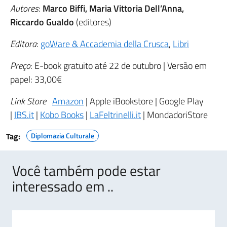
Autores
:
Marco Biffi, Maria Vittoria Dell’Anna,
Riccardo Gualdo
(editores)
Editora
:
goWare & Accademia della Crusca
,
Libri
Preço
: E-book gratuito até 22 de outubro | Versão em
papel: 33,00€
Link Store
Amazon
| Apple iBookstore | Google Play
|
IBS.it
|
Kobo Books
|
LaFeltrinelli.it
| MondadoriStore
Tag:
Diplomazia Culturale
Você também pode estar
interessado em ..