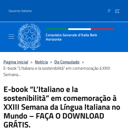
Ir para o conteúdo
IT
PT
Governo italiano
Site, social e cabeçalho do menu
Consolato Generale d'Italia Belo
Horizonte
Sito Ufficiale del Consolato Generale d'Ital
Pagina inicial
>
Notícia
>
Do Consulado
>
E-book “L’Italiano e la sostenibilità” em comemoração à XXIII
Semana...
E-book “L’Italiano e la
sostenibilità” em comemoração à
XXIII Semana da Língua Italiana no
Mundo – FAÇA O DOWNLOAD
GRÁTIS.