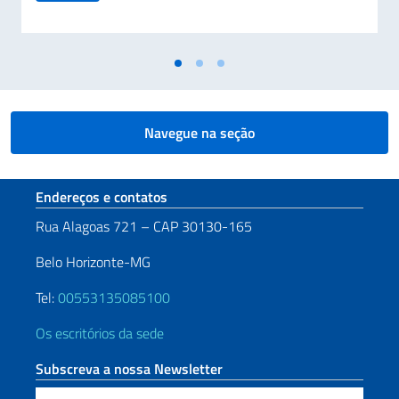
Navegue na seção
Seção de rodapé
Endereços e contatos
Rua Alagoas 721 – CAP 30130-165
Belo Horizonte-MG
Tel:
00553135085100
Os escritórios da sede
Subscreva a nossa Newsletter