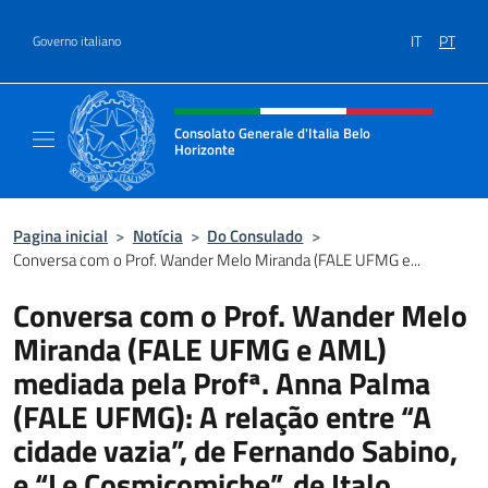
Ir para o conteúdo
IT
PT
Governo italiano
Site, social e cabeçalho do menu
Consolato Generale d'Italia Belo
Horizonte
Sito Ufficiale del Consolato Generale d'Ital
Pagina inicial
>
Notícia
>
Do Consulado
>
Conversa com o Prof. Wander Melo Miranda (FALE UFMG e...
Conversa com o Prof. Wander Melo
Miranda (FALE UFMG e AML)
mediada pela Profª. Anna Palma
(FALE UFMG): A relação entre “A
cidade vazia”, de Fernando Sabino,
e “Le Cosmicomiche”, de Italo