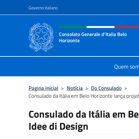
Ir para o conteúdo
Governo italiano
Site, social e cabeçalho 
Consolato Generale d'Italia Belo
Horizonte
Sito Ufficiale del Consolato General
Quem so
Pagina inicial
>
Notícia
>
Do Consulado
>
Consulado da Itália em Belo Horizonte lança projeto
Consulado da Itália em Be
Idee di Design