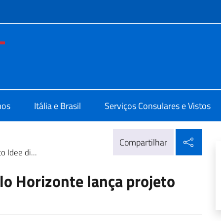
do menu
e d'Italia Belo Horizonte
mos
Itália e Brasil
Serviços Consulares e Vistos
Compa
Compartilhar
 Idee di...
lo Horizonte lança projeto