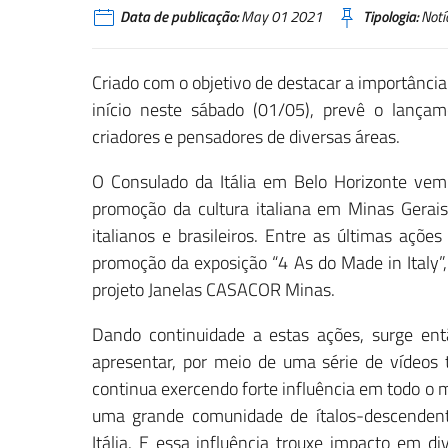
Data de publicação:
May 01 2021
Tipologia:
Notí
Criado com o objetivo de destacar a importância 
início neste sábado (01/05), prevê o lanç
criadores e pensadores de diversas áreas.
O Consulado da Itália em Belo Horizonte vem
promoção da cultura italiana em Minas Gerais
italianos e brasileiros. Entre as últimas açõe
promoção da exposição “4 As do Made in Italy”,
projeto Janelas CASACOR Minas.
Dando continuidade a estas ações, surge ent
apresentar, por meio de uma série de vídeos t
continua exercendo forte influência em todo o m
uma grande comunidade de ítalos-descendente
Itália. E essa influência trouxe impacto em div