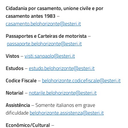
Cidadania por casamento, unione civile e por
casamento antes 1983
–
casamento.belohorizonte@esteri.it
Passaportes e Carteiras de motorista
–
passaporte.belohorizonte@esteri.it
Vistos
–
visti.sanpaolo@esteri.it
Estudos
–
estudo.belohorizonte@esteri.it
Codice Fiscale
–
belohorizonte.codicefiscale@esteri.it
Notarial
–
notarile.belohorizonte@esteri.it
Assistência
– Somente italianos em grave
dificuldade
belohorizonte.assistenza@esteri.it
Econômico/Cultural
–