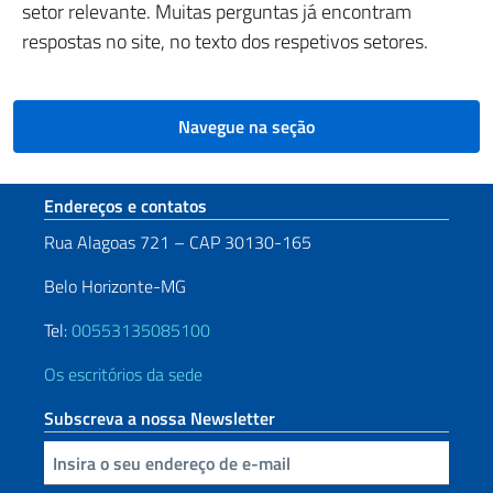
setor relevante. Muitas perguntas já encontram
respostas no site, no texto dos respetivos setores.
Navegue na seção
Seção de rodapé
Endereços e contatos
Rua Alagoas 721 – CAP 30130-165
Belo Horizonte-MG
Tel:
00553135085100
Os escritórios da sede
Subscreva a nossa Newsletter
Inserisci la tua email