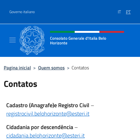
Ir para o conteúdo
IT
PT
Governo italiano
Site, social e cabeçalho do menu
Consolato Generale d'Italia Belo
Horizonte
Sito Ufficiale del Consolato Generale d'Ital
Pagina inicial
>
Quem somos
>
Contatos
Contatos
Cadastro (Anagrafe)e
Registro Civil
–
registrocivil.belohorizonte@esteri.it
Cidadania por descendência
–
cidadania.belohorizonte@esteri.it